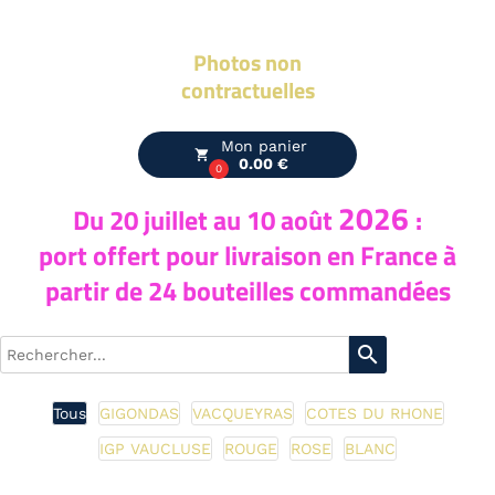
Photos non
contractuelles
Mon panier
local_grocery_store
0.00 €
0
2026
Du 20
juillet au 10 août
:
port offert pour livraison en France à
partir de 24 bouteilles commandées
search
Tous
GIGONDAS
VACQUEYRAS
COTES DU RHONE
IGP VAUCLUSE
ROUGE
ROSE
BLANC