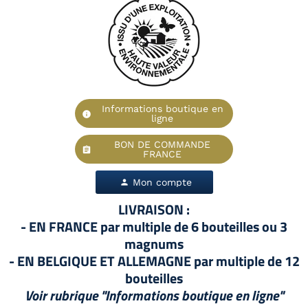
Informations boutique en
info
ligne
BON DE COMMANDE
assignment
FRANCE
Mon compte
person
LIVRAISON :
- EN FRANCE par multiple de 6 bouteilles ou 3
magnums
- EN BELGIQUE ET ALLEMAGNE par multiple de 12
bouteilles
Voir rubrique "Informations boutique en ligne"