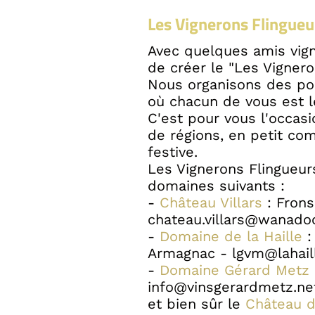
Les Vignerons Flingueu
Avec quelques amis vig
de créer le "Les Vignero
Nous organisons des por
où chacun de vous est l
C'est pour vous l'occasi
de régions, en petit co
festive.
Les Vignerons Flingueur
domaines suivants :
-
Château Villars
: Frons
chateau.villars@wanadoo
-
Domaine de la Haille
:
Armagnac - lgvm@lahai
-
Domaine Gérard Metz
info@vinsgerardmetz.ne
et bien sûr le
Château d