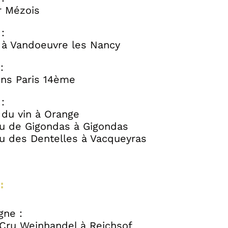
r Mézois
:
 à Vandoeuvre les Nancy
:
ins Paris 14ème
:
 du vin à Orange
u de Gigondas à Gigondas
u des Dentelles à Vacqueyras
:
gne :
 Cru Weinhandel à Reichsof