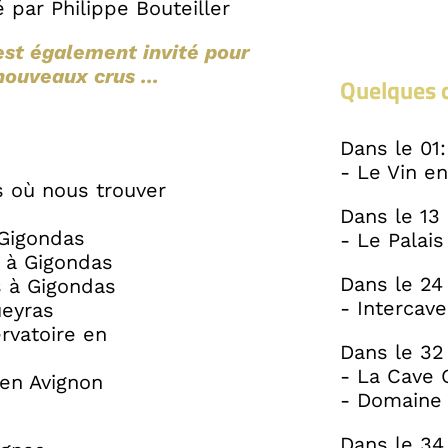
 par Philippe Bouteiller
st également invité pour
nouveaux crus ...
Quelques c
Dans le 01:
- Le Vin en
 où nous trouver
Dans le 13 
 Gigondas
- Le Palai
s à Gigondas
Dans le 24
s à Gigondas
- Intercav
ueyras
rvatoire en
Dans le 32 
- La Cave
 en Avignon
- Domaine
Dans le 34 