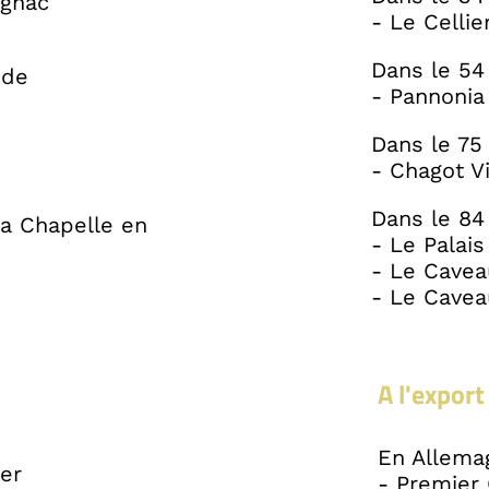
ognac
- Le Cellie
Dans le 54 
nde
- Pannonia
Dans le 75 
- Chagot V
Dans le 84 
La Chapelle en
- Le Palais
- Le Cavea
- Le Cavea
A l'export 
En Allema
ler
- Premier