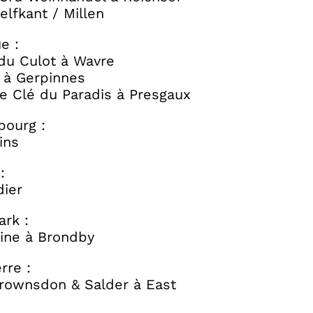
elfkant / Millen
e :
 du Culot à Wavre
 à Gerpinnes
e Clé du Paradis à Presgaux
ourg :
ins
:
dier
rk :
Wine à Brondby
rre :
Brownsdon & Salder à East