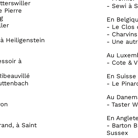
tterswiller
- Sewi à S
e Pierre
ig
En Belgiqu
ler
- Le Clos
- Charvins
à Heiligenstein
- Une autr
Au Luxemb
essoir à
- Cote & V
ibeauvillé
En Suisse 
uttenbach
- Le Pinar
Au Danema
yon
- Taster 
En Anglete
rand, à Saint
- Barton 
Sussex