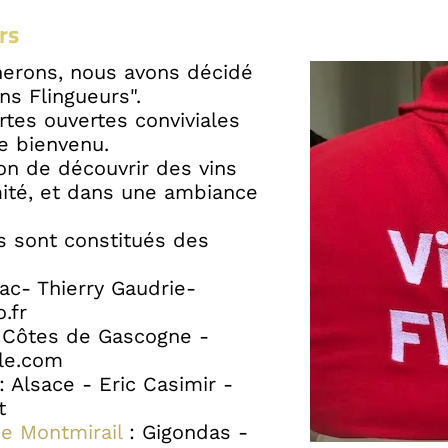
rs
nerons, nous avons décidé
ns Flingueurs".
tes ouvertes conviviales
e bienvenu.
on de découvrir des vins
mité, et dans une ambiance
s sont constitués des
ac- Thierry Gaudrie-
.fr
 Côtes de Gascogne -
lle.com
: Alsace - Eric Casimir -
t
e Montmirail
: Gigondas -