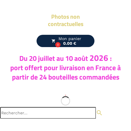
Photos non
contractuelles
Mon panier
local_grocery_store
0.00 €
0
2026
Du 20
juillet au 10 août
:
port offert pour livraison en France à
partir de 24 bouteilles commandées
search