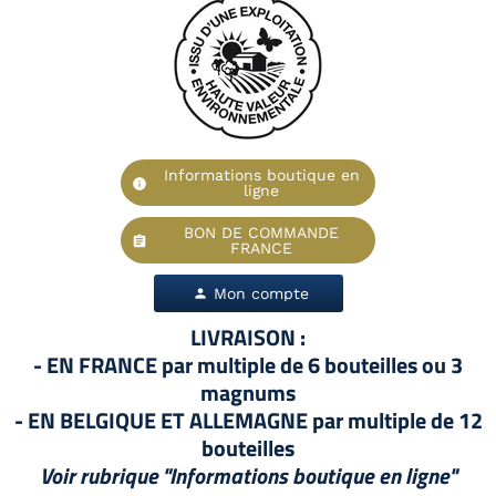
Informations boutique en
info
ligne
BON DE COMMANDE
assignment
FRANCE
Mon compte
person
LIVRAISON :
- EN FRANCE par multiple de 6 bouteilles ou 3
magnums
- EN BELGIQUE ET ALLEMAGNE par multiple de 12
bouteilles
Voir rubrique "Informations boutique en ligne"