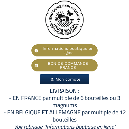
Informations boutique en
info
ligne
BON DE COMMANDE
assignment
FRANCE
Mon compte
person
LIVRAISON :
- EN FRANCE par multiple de 6 bouteilles ou 3
magnums
- EN BELGIQUE ET ALLEMAGNE par multiple de 12
bouteilles
Voir rubrique "Informations boutique en ligne"