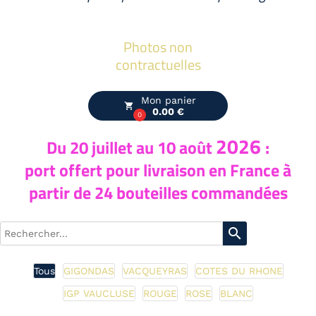
Photos non
contractuelles
Mon panier
local_grocery_store
0.00 €
0
2026
Du 20
juillet au 10 août
:
port offert pour livraison en France à
partir de 24 bouteilles commandées
search
Tous
GIGONDAS
VACQUEYRAS
COTES DU RHONE
IGP VAUCLUSE
ROUGE
ROSE
BLANC