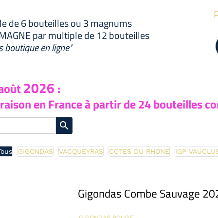
P
le de 6 bouteilles ou 3 magnums
AGNE par multiple de 12 bouteilles
s boutique en ligne"
2026
 août
:
ivraison en France à partir de 24 bouteilles
search
Tous
GIGONDAS
VACQUEYRAS
COTES DU RHONE
IGP VAUCLU
Gigondas Combe Sauvage 202
GIGONDAS
ROUGE