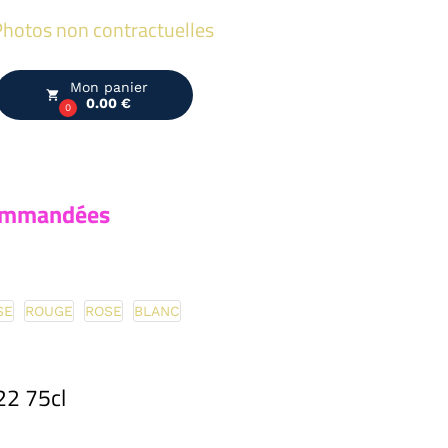
hotos non contractuelles
Mon panier
local_grocery_store
0.00 €
0
 commandées
SE
ROUGE
ROSE
BLANC
2 75cl