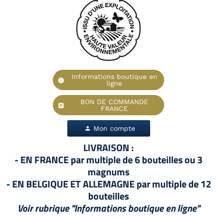
Informations boutique en
info
ligne
BON DE COMMANDE
assignment
FRANCE
Mon compte
person
LIVRAISON :
- EN FRANCE par multiple de 6 bouteilles ou 3
magnums
- EN BELGIQUE ET ALLEMAGNE par multiple de 12
bouteilles
Voir rubrique "Informations boutique en ligne"