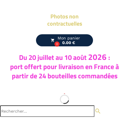
Photos non
contractuelles
Mon panier
local_grocery_store
0.00 €
0
2026
Du 20
juillet au 10 août
:
port offert pour livraison en France à
partir de 24 bouteilles commandées
search