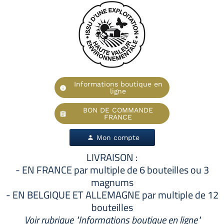
Informations boutique en
info
ligne
BON DE COMMANDE
assignment
FRANCE
Mon compte
person
LIVRAISON :
- EN FRANCE par multiple de 6 bouteilles ou 3
magnums
- EN BELGIQUE ET ALLEMAGNE par multiple de 12
bouteilles
Voir rubrique "Informations boutique en ligne"