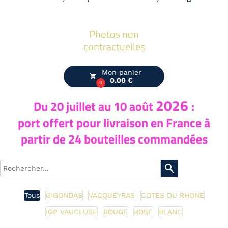
Photos non
contractuelles
Mon panier
local_grocery_store
0.00 €
0
2026
Du 20
juillet au 10 août
:
port offert pour livraison en France à
partir de 24 bouteilles commandées
search
Tous
GIGONDAS
VACQUEYRAS
COTES DU RHONE
IGP VAUCLUSE
ROUGE
ROSE
BLANC