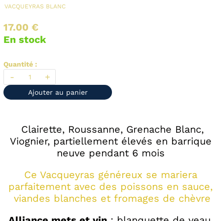
VACQUEYRAS
BLANC
17.00 €
En stock
Quantité :
-
+
Ajouter au panier
Clairette, Roussanne, Grenache Blanc,
Viognier, partiellement élevés en barrique
neuve pendant 6 mois
Ce Vacqueyras généreux se mariera
parfaitement avec des poissons en sauce,
viandes blanches et fromages de chèvre
Alliance mets et vin
: blanquette de veau,