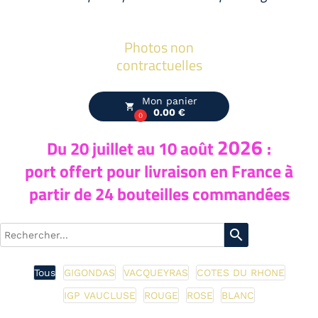
Photos non
contractuelles
Mon panier
local_grocery_store
0.00 €
0
2026
Du 20
juillet au 10 août
:
port offert pour livraison en France à
partir de 24 bouteilles commandées
search
Tous
GIGONDAS
VACQUEYRAS
COTES DU RHONE
IGP VAUCLUSE
ROUGE
ROSE
BLANC