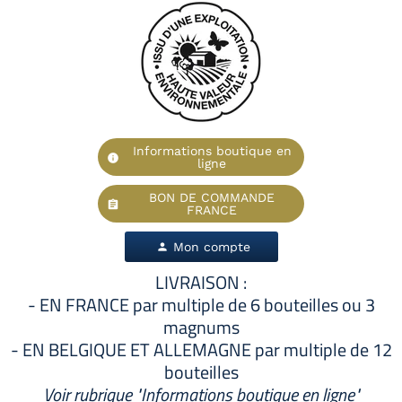
Informations boutique en
info
ligne
BON DE COMMANDE
assignment
FRANCE
Mon compte
person
LIVRAISON :
- EN FRANCE par multiple de 6 bouteilles ou 3
magnums
- EN BELGIQUE ET ALLEMAGNE par multiple de 12
bouteilles
Voir rubrique "Informations boutique en ligne"